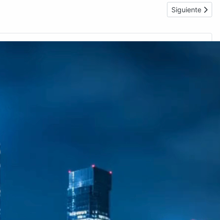
Artículo siguie
Siguiente