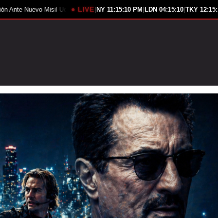
● LIVE
|
|
|
l Ucraniano
Senado Evalúa Prohibición Vehículos Chinos Conectados
NY
11:15:11 PM
LDN
04:15:11
TKY
12:15