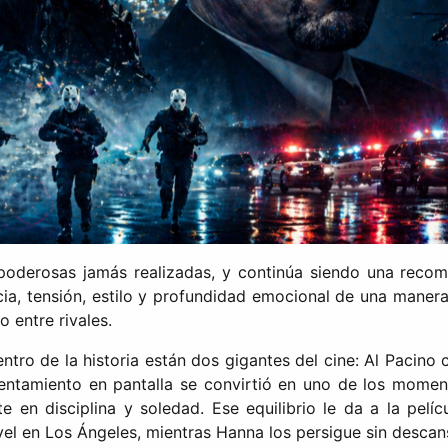
poderosas jamás realizadas, y continúa siendo una reco
ncia, tensión, estilo y profundidad emocional de una maner
o entre rivales.
entro de la historia están dos gigantes del cine: Al Paci
frentamiento en pantalla se convirtió en uno de los mo
en disciplina y soledad. Ese equilibrio le da a la pelíc
el en Los Ángeles, mientras Hanna los persigue sin descan