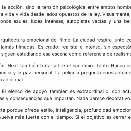
e la acción, sino la tensión psicológica entre ambos homb
a vida vivida desde lados opuestos de la ley. Visualmente, 
nos azules, luces intensas, autopistas vacías y una bel
uitectura emocional del filme. La ciudad respira junto con
amás filmadas. Es crudo, realista e intenso, sin espectá
 siguen estudiando esa escena como referencia de realismo 
ción, Heat también trata sobre el sacrificio. Tanto Han
amilia y la paz personal. La película pregunta constanteme
radicional.
El elenco de apoyo también es extraordinario, con ac
nes y consecuencias que importan. Nada parece decorativo. 
porque ofrece estilo, inteligencia, profundidad emociona
uelve más fuerte con el tiempo. Si el objetivo es cerrar el