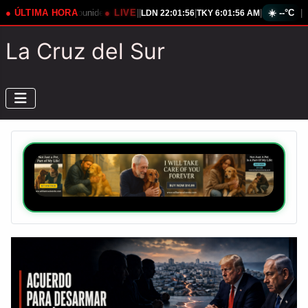
ense
● ÚLTIMA HORA
Rusia Eleva Tensión Ante Nuevo Misil Ucraniano
● LIVE
|
|
|
|
☀️
Senado E
--°C
|
LDN
22:01:59
TKY
6:01:59 AM
La Cruz del Sur