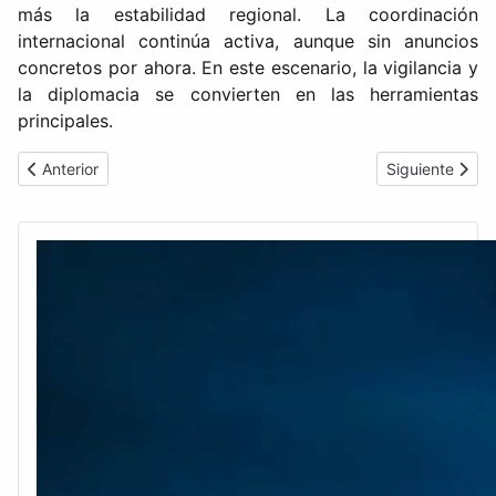
más la estabilidad regional. La coordinación
internacional continúa activa, aunque sin anuncios
concretos por ahora. En este escenario, la vigilancia y
la diplomacia se convierten en las herramientas
principales.
Artículo anterior: Irán restringe el estrecho de Ormuz y excluye
Artículo siguie
Anterior
Siguiente