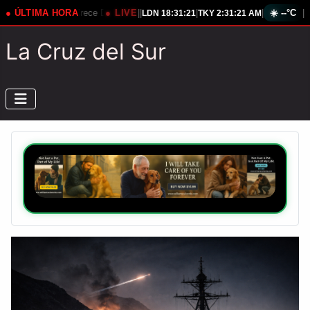
rece Descontento Contra Presidente Estadounidense
● ÚLTIMA HORA
● LIVE
|
|
|
Rusia Eleva Tens
|
☀️
--°C
|
LDN
18:31:22
TKY
2:31:22 AM
La Cruz del Sur