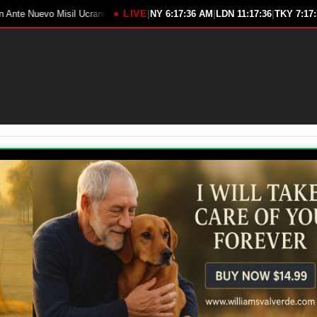
● LIVE
|
|
|
iano
Senado Evalúa Prohibición Vehículos Chinos Conectados
NY
6:17:38 AM
LDN
11:17:38
TKY
7:17
C