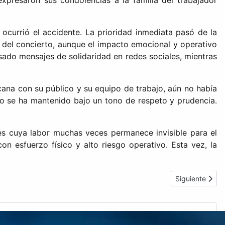
xpresaron sus condolencias a la familia del trabajador
currió el accidente. La prioridad inmediata pasó de la
 del concierto, aunque el impacto emocional y operativo
ado mensajes de solidaridad en redes sociales, mientras
cana con su público y su equipo de trabajo, aún no había
to se ha mantenido bajo un tono de respeto y prudencia.
es cuya labor muchas veces permanece invisible para el
n esfuerzo físico y alto riesgo operativo. Esta vez, la
Artículo siguie
Siguiente