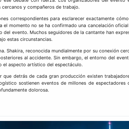
o ese debate con fuerza. Los organizadores del evento e
es cercanos y compañeros de trabajo.
ones correspondientes para esclarecer exactamente cómo o
sta el momento no se ha confirmado una cancelación oficial
lo del evento. Muchos seguidores de la cantante han expres
ajo estas circunstancias.
tema. Shakira, reconocida mundialmente por su conexión cer
posteriores al accidente. Sin embargo, el entorno del even
el aspecto artístico del espectáculo.
ar que detrás de cada gran producción existen trabajador
logístico sostienen eventos de millones de espectadores co
ofundamente dolorosa.
 entre Chicago y Berlín nuevamente