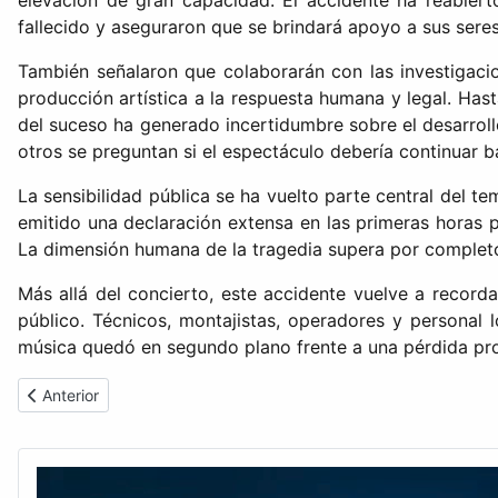
elevación de gran capacidad. El accidente ha reabiert
fallecido y aseguraron que se brindará apoyo a sus ser
También señalaron que colaborarán con las investigaci
producción artística a la respuesta humana y legal. Ha
del suceso ha generado incertidumbre sobre el desarrol
otros se preguntan si el espectáculo debería continuar b
La sensibilidad pública se ha vuelto parte central del 
emitido una declaración extensa en las primeras horas 
La dimensión humana de la tragedia supera por completo 
Más allá del concierto, este accidente vuelve a record
público. Técnicos, montajistas, operadores y personal 
música quedó en segundo plano frente a una pérdida pr
Artículo anterior: Lollapalooza 2026 reunirá estrellas mundiales
Anterior