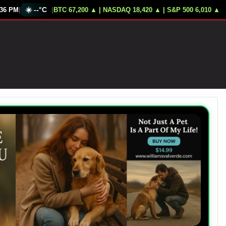
|
☀️
--°C
|
:38 PM
orte Penal Destituye Fiscal Karim Khan
BTC 67,200 ▲ | NASDAQ 18,420 ▲ | S&P 500 6,010 ▲
Trump Amenaza Infraestructur