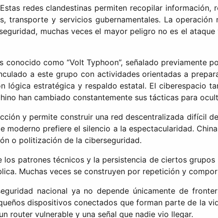
stas redes clandestinas permiten recopilar información, r
s, transporte y servicios gubernamentales. La operación
eguridad, muchas veces el mayor peligro no es el ataque vis
conocido como “Volt Typhoon”, señalado previamente por op
nculado a este grupo con actividades orientadas a preparar
con lógica estratégica y respaldo estatal. El ciberespacio 
chino han cambiado constantemente sus tácticas para oculta
ción y permite construir una red descentralizada difícil de 
je moderno prefiere el silencio a la espectacularidad. Chi
 o politización de la ciberseguridad.
los patrones técnicos y la persistencia de ciertos grupos ma
blica. Muchas veces se construyen por repetición y compor
eguridad nacional ya no depende únicamente de fronteras
ueños dispositivos conectados que forman parte de la vida
router vulnerable y una señal que nadie vio llegar.