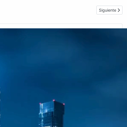
Artículo siguie
Siguiente