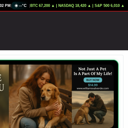
|
☀️
--°C
|
:04 PM
Corte Penal Destituye Fiscal Karim Khan
BTC 67,200 ▲ | NASDAQ 18,420 ▲ | S&P 500 6,010 ▲
Trump Amenaza Infraestructur