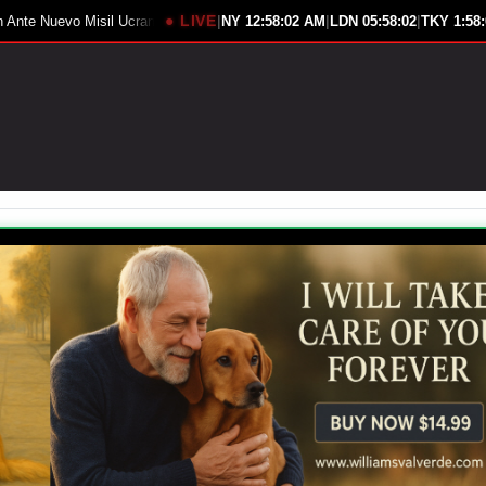
● LIVE
|
|
|
niano
Senado Evalúa Prohibición Vehículos Chinos Conectados
NY
12:58:04 AM
LDN
05:58:04
TKY
1:58