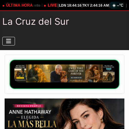
dente Estadounidense
● ÚLTIMA HORA
● LIVE
Rusia Eleva Tensión Ante Nuevo Misil Ucranian
|
|
|
|
☀️
--°C
|
LDN
18:44:18
TKY
2:44:18 AM
La Cruz del Sur