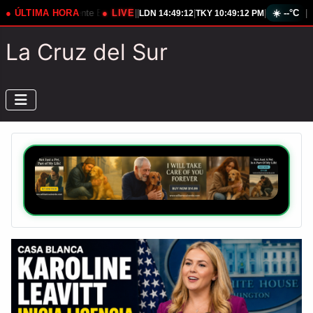
ente Estadounidense
● ÚLTIMA HORA
● LIVE
Rusia Eleva Tensión Ante Nuevo Misil Ucraniano
|
|
|
|
☀️
--°C
|
LDN
14:49:13
TKY
10:49:13 PM
La Cruz del Sur